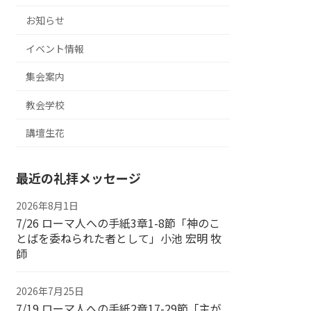
お知らせ
イベント情報
集会案内
教会学校
講壇生花
最近の礼拝メッセージ
2026年8月1日
7/26 ローマ人への手紙3章1-8節「神のこ
とばを委ねられた者として」小池 宏明 牧
師
2026年7月25日
7/19 ローマ人への手紙2章17-29節「主が