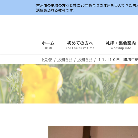
コ
ナ
古河市の地域の方々と共に70年あまりの年月を歩んできた
ン
ビ
活気あふれる教会です。
テ
ゲ
ン
ー
ツ
シ
へ
ョ
ホーム
初めての方へ
礼拝・集会案内
ス
ン
HOME
For the first time
Worship info
キ
に
HOME
お知らせ
お知らせ
１１月１０日 講壇生
ッ
移
プ
動