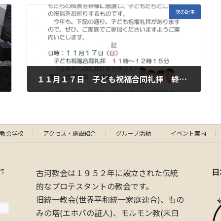
次の記事
１１月１７日 子ども祝福合同礼拝 終了しました
2024年11月15日
教会学校
アクセス・施設紹介
グループ活動
イベント案内
日
行
古河教会は１９５２年に設立された伝統
的なプロテスタントの教会です。
旧統一教会(世界平和統一家庭連合)、もの
みの塔(エホバの証人)、モルモン教(末日