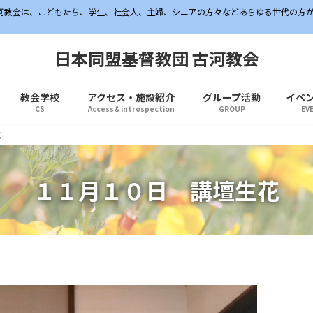
古河教会は、こどもたち、学生、社会人、主婦、シニアの方々などあらゆる世代の方
日本同盟基督教団 古河教会
教会学校
アクセス・施設紹介
グループ活動
イベ
CS
Access＆introspection
GROUP
EV
花
１１月１０日 講壇生花