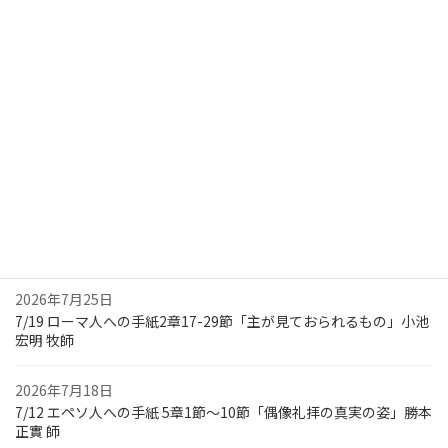
ジ
イベント情報
送
集会案内
り
教会学校
講壇生花
最近の礼拝メッセージ
2026年8月1日
7/26 ローマ人への手紙3章1-8節「神のことばを委ねられた者とし
て」小池 宏明 牧師
2026年7月25日
7/19 ローマ人への手紙2章17-29節「主が見ておられるもの」小池
宏明 牧師
2026年7月18日
7/12 エペソ人への手紙 5章1節～10節「偶像礼拝の真実の姿」勝本
正實 師