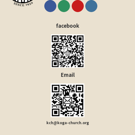
facebook
Email
kch
@
koga-church.org