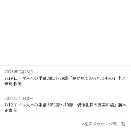
教会学校
講壇生花
最近の礼拝メッセージ
2026年8月1日
7/26 ローマ人への手紙3章1-8節「神のことばを委ねられた者とし
て」小池 宏明 牧師
2026年7月25日
7/19 ローマ人への手紙2章17-29節「主が見ておられるもの」小池
宏明 牧師
2026年7月18日
7/12 エペソ人への手紙 5章1節～10節「偶像礼拝の真実の姿」勝本
正實 師
>礼拝メッセージ集一覧