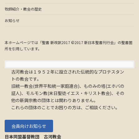
牧師紹介・教会の歴史
お知らせ
本ホームページでは「聖書 新改訳2017 ©2017 新日本聖書刊行会」の聖書箇
所を引用しています。
古河教会は１９５２年に設立された伝統的なプロテスタン
トの教会です。
旧統一教会(世界平和統一家庭連合)、ものみの塔(エホバの
証人)、モルモン教(末日聖徒イエス・キリスト教会)、その
他の新興宗教の団体とは関わりありません。
これらの団体のことでお困りの方は、ご相談ください。
会員向けお知らせ
日本同盟基督教団 古河教会