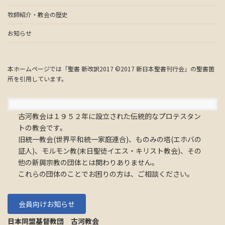
牧師紹介・教会の歴史
お知らせ
本ホームページでは「聖書 新改訳2017 ©2017 新日本聖書刊行会」の聖書箇
所を引用しています。
古河教会は１９５２年に設立された伝統的なプロテスタン
トの教会です。
旧統一教会(世界平和統一家庭連合)、ものみの塔(エホバの
証人)、モルモン教(末日聖徒イエス・キリスト教会)、その
他の新興宗教の団体とは関わりありません。
これらの団体のことでお困りの方は、ご相談ください。
会員向けお知らせ
日本同盟基督教団 古河教会