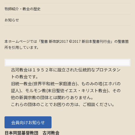
牧師紹介・教会の歴史
お知らせ
本ホームページでは「聖書 新改訳2017 ©2017 新日本聖書刊行会」の聖書箇
所を引用しています。
古河教会は１９５２年に設立された伝統的なプロテスタン
トの教会です。
旧統一教会(世界平和統一家庭連合)、ものみの塔(エホバの
証人)、モルモン教(末日聖徒イエス・キリスト教会)、その
他の新興宗教の団体とは関わりありません。
これらの団体のことでお困りの方は、ご相談ください。
会員向けお知らせ
日本同盟基督教団 古河教会