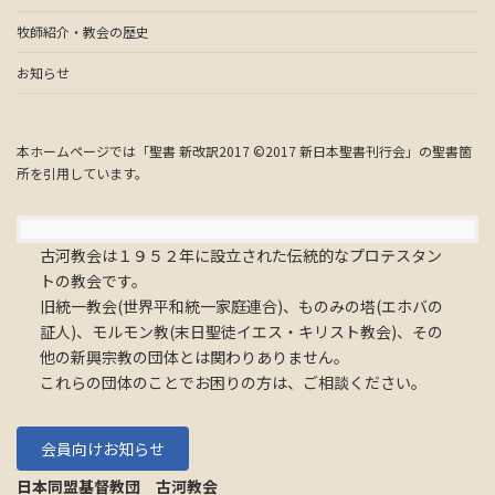
牧師紹介・教会の歴史
お知らせ
本ホームページでは「聖書 新改訳2017 ©2017 新日本聖書刊行会」の聖書箇
所を引用しています。
古河教会は１９５２年に設立された伝統的なプロテスタン
トの教会です。
旧統一教会(世界平和統一家庭連合)、ものみの塔(エホバの
証人)、モルモン教(末日聖徒イエス・キリスト教会)、その
他の新興宗教の団体とは関わりありません。
これらの団体のことでお困りの方は、ご相談ください。
会員向けお知らせ
日本同盟基督教団 古河教会