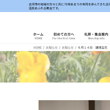
コ
ナ
古河市の地域の方々と共に70年あまりの年月を歩んできた
ン
ビ
活気あふれる教会です。
テ
ゲ
ン
ー
ツ
シ
へ
ョ
ホーム
初めての方へ
礼拝・集会案内
ス
ン
HOME
For the first time
Worship info
キ
に
HOME
お知らせ
お知らせ
６月１４日 講壇生花
ッ
移
プ
動