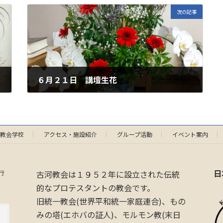
次の記事
６月２１日 講壇生花
2026年6月20日
教会学校
アクセス・施設紹介
グループ活動
イベント案内
日
行
古河教会は１９５２年に設立された伝統
的なプロテスタントの教会です。
旧統一教会(世界平和統一家庭連合)、もの
みの塔(エホバの証人)、モルモン教(末日