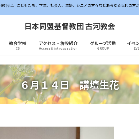
古河教会は、こどもたち、学生、社会人、主婦、シニアの方々などあらゆる世代の方
日本同盟基督教団 古河教会
教会学校
アクセス・施設紹介
グループ活動
イベ
CS
Access＆introspection
GROUP
EV
６月１４日 講壇生花