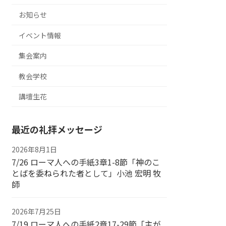
お知らせ
イベント情報
集会案内
教会学校
講壇生花
最近の礼拝メッセージ
2026年8月1日
7/26 ローマ人への手紙3章1-8節「神のこ
とばを委ねられた者として」小池 宏明 牧
師
2026年7月25日
7/19 ローマ人への手紙2章17-29節「主が